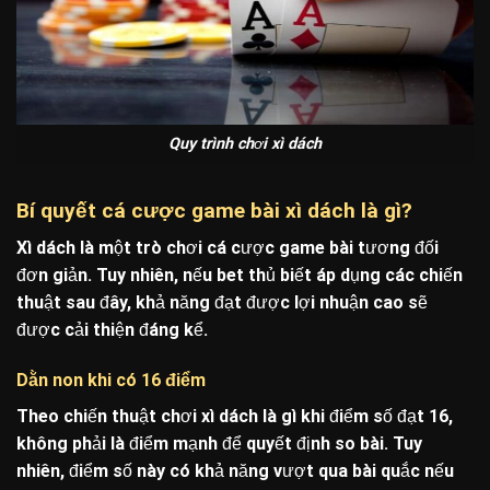
Quy trình chơi xì dách
Bí quyết cá cược game bài xì dách là gì?
Xì dách là một trò chơi cá cược game bài tương đối
đơn giản. Tuy nhiên, nếu bet thủ biết áp dụng các chiến
thuật sau đây, khả năng đạt được lợi nhuận cao sẽ
được cải thiện đáng kể.
Dằn non khi có 16 điểm
Theo chiến thuật chơi
xì dách là gì
khi điểm số đạt 16,
không phải là điểm mạnh để quyết định so bài. Tuy
nhiên, điểm số này có khả năng vượt qua bài quắc nếu