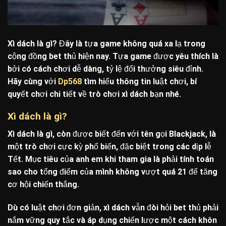
Xì dách là gì
? Đây là tựa game không quá xa lạ trong
cộng đồng bet thủ hiện nay. Tựa game được yêu thích là
bởi có cách chơi dễ dàng, tỷ lệ đổi thưởng siêu đỉnh.
Hãy cùng với
Dp568
tìm hiểu thông tin luật chơi, bí
quyết chơi chi tiết về trò chơi xì dách bạn nhé.
Xì dách là gì?
Xì dách là gì
, còn được biết đến với tên gọi Blackjack, là
một trò chơi cực kỳ phổ biến, đặc biệt trong các dịp lễ
Tết. Mục tiêu của anh em khi tham gia là phải tính toán
sao cho tổng điểm của mình không vượt quá 21 để tăng
cơ hội chiến thắng.
Dù có luật chơi đơn giản, xì dách vẫn đòi hỏi bet thủ phải
nắm vững quy tắc và áp dụng chiến lược một cách khôn