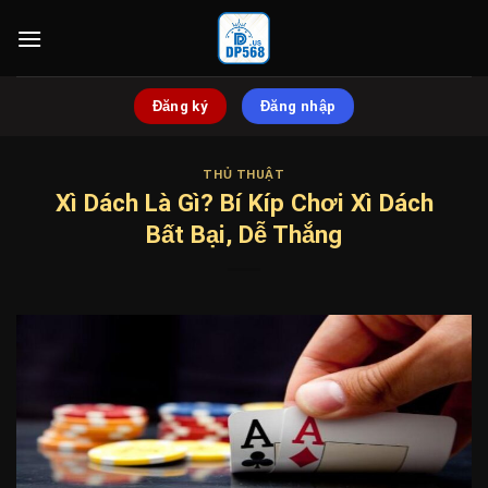
Bỏ
qua
nội
dung
Đăng ký
Đăng nhập
THỦ THUẬT
Xì Dách Là Gì? Bí Kíp Chơi Xì Dách
Bất Bại, Dễ Thắng