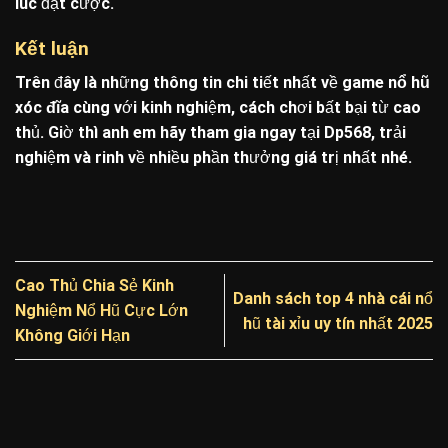
lúc đặt cược.
Kết luận
Trên đây là những thông tin chi tiết nhất về game
nổ hũ
xóc đĩa
cùng với kinh nghiệm, cách chơi bất bại từ cao
thủ. Giờ thì anh em hãy tham gia ngay tại Dp568, trải
nghiệm và rinh về nhiều phần thưởng giá trị nhất nhé.
Cao Thủ Chia Sẻ Kinh
Danh sách top 4 nhà cái nổ
Nghiệm Nổ Hũ Cực Lớn
hũ tài xỉu uy tín nhất 2025
Không Giới Hạn