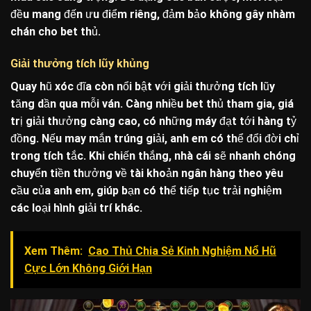
đều mang đến ưu điểm riêng, đảm bảo không gây nhàm
chán cho bet thủ.
Giải thưởng tích lũy khủng
Quay hũ xóc đĩa còn nổi bật với giải thưởng tích lũy
tăng dần qua mỗi ván. Càng nhiều bet thủ tham gia, giá
trị giải thưởng càng cao, có những máy đạt tới hàng tỷ
đồng. Nếu may mắn trúng giải, anh em có thể đổi đời chỉ
trong tích tắc. Khi chiến thắng, nhà cái sẽ nhanh chóng
chuyển tiền thưởng về tài khoản ngân hàng theo yêu
cầu của anh em, giúp bạn có thể tiếp tục trải nghiệm
các loại hình giải trí khác.
Xem Thêm:
Cao Thủ Chia Sẻ Kinh Nghiệm Nổ Hũ
Cực Lớn Không Giới Hạn