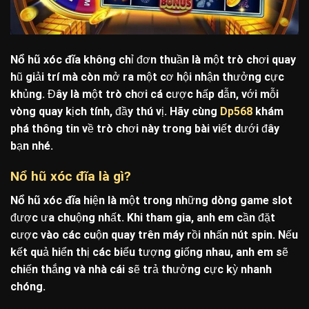
Nổ hũ xóc đĩa
không chỉ đơn thuần là một trò chơi quay
hũ giải trí mà còn mở ra một cơ hội nhận thưởng cực
khủng. Đây là một trò chơi cá cược hấp dẫn, với mỗi
vòng quay kịch tính, đầy thú vị. Hãy cùng
Dp568
khám
phá thông tin về trò chơi này trong bài viết dưới đây
bạn nhé.
Nổ hũ xóc đĩa là gì?
Nổ hũ xóc đĩa
hiện là một trong những dòng game slot
được ưa chuộng nhất. Khi tham gia, anh em cần đặt
cược vào các cuộn quay trên máy rồi nhấn nút spin. Nếu
kết quả hiển thị các biểu tượng giống nhau, anh em sẽ
chiến thắng và nhà cái sẽ trả thưởng cực kỳ nhanh
chóng.