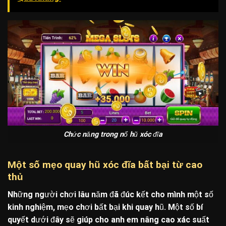
Chức năng trong nổ hũ xóc đĩa
Một số mẹo quay hũ xóc đĩa bất bại từ cao
thủ
Những người chơi lâu năm đã đúc kết cho mình một số
kinh nghiệm, mẹo chơi bất bại khi quay hũ. Một số bí
quyết dưới đây sẽ giúp cho anh em nâng cao xác suất