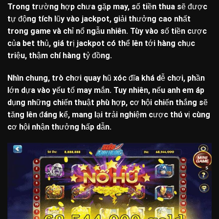
Trong trường hợp chưa gặp may, số tiền thua sẽ được
tự động tích lũy vào jackpot, giải thưởng cao nhất
trong game và chỉ nổ ngẫu nhiên. Tùy vào số tiền cược
của bet thủ, giá trị jackpot có thể lên tới hàng chục
triệu, thậm chí hàng tỷ đồng.
Nhìn chung, trò chơi quay hũ xóc đĩa khá dễ chơi, phần
lớn dựa vào yếu tố may mắn. Tuy nhiên, nếu anh em áp
dụng những chiến thuật phù hợp, cơ hội chiến thắng sẽ
tăng lên đáng kể, mang lại trải nghiệm cược thú vị cùng
cơ hội nhận thưởng hấp dẫn.