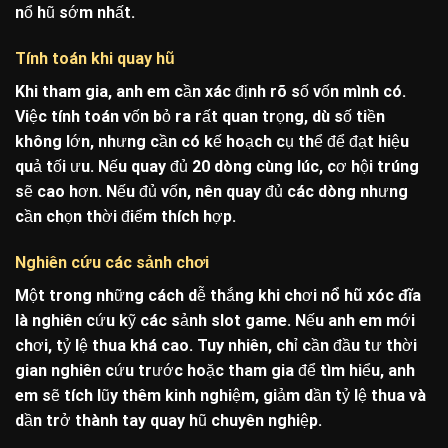
nổ hũ sớm nhất.
Tính toán khi quay hũ
Khi tham gia, anh em cần xác định rõ số vốn mình có.
Việc tính toán vốn bỏ ra rất quan trọng, dù số tiền
không lớn, nhưng cần có kế hoạch cụ thể để đạt hiệu
quả tối ưu. Nếu quay đủ 20 dòng cùng lúc, cơ hội trúng
sẽ cao hơn. Nếu đủ vốn, nên quay đủ các dòng nhưng
cần chọn thời điểm thích hợp.
Nghiên cứu các sảnh chơi
Một trong những cách dễ thắng khi chơi
nổ hũ xóc đĩa
là nghiên cứu kỹ các sảnh slot game. Nếu anh em mới
chơi, tỷ lệ thua khá cao. Tuy nhiên, chỉ cần đầu tư thời
gian nghiên cứu trước hoặc tham gia để tìm hiểu, anh
em sẽ tích lũy thêm kinh nghiệm, giảm dần tỷ lệ thua và
dần trở thành tay quay hũ chuyên nghiệp.