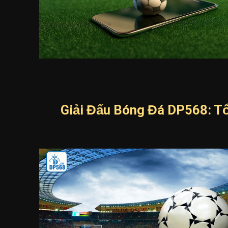
Giải Đấu Bóng Đá DP568: T