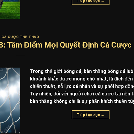
Tiếp tục đọc
→
CÁ CƯỢC THỂ THAO
8: Tâm Điểm Mọi Quyết Định Cá Cược
Trong thế giới bóng đá, bàn thắng bóng đá luô
khoảnh khắc được mong chờ nhất, là đích đến
chiến thuật, nỗ lực cá nhân và sự phối hợp đồng
Tuy nhiên, đối với người chơi cá cược tại nền 
bàn thắng không chỉ là sự phấn khích thuần tú
Tiếp tục đọc
→