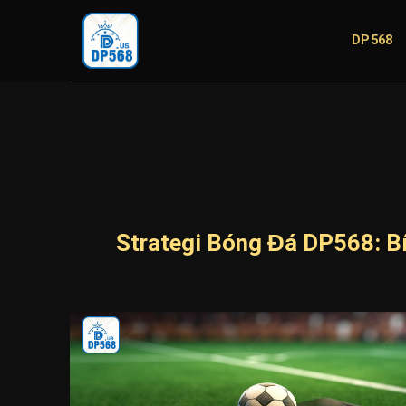
Bỏ
qua
DP568
nội
dung
Strategi Bóng Đá DP568: B