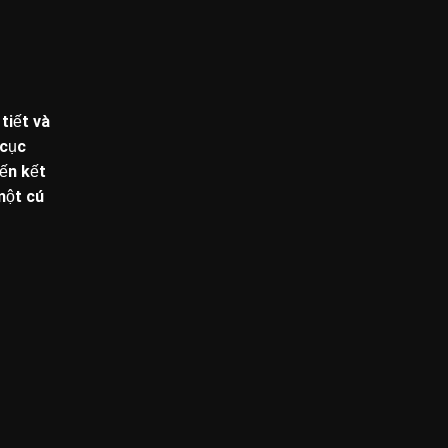
tiết và
 cục
đến kết
một cú