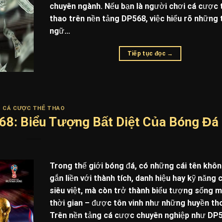
chuyên ngành. Nếu bạn là người chơi cá cược 
thao trên nền tảng DP568, việc hiểu rõ những 
ngữ…
Tiếp tục đọc
→
CÁ CƯỢC THỂ THAO
68: Biểu Tượng Bất Diệt Của Bóng Đá
Trong thế giới bóng đá, có những cái tên khôn
gắn liền với thành tích, danh hiệu hay kỹ năng 
siêu việt, mà còn trở thành biểu tượng sống m
thời gian – được tôn vinh như những huyền tho
Trên nền tảng cá cược chuyên nghiệp như DP5