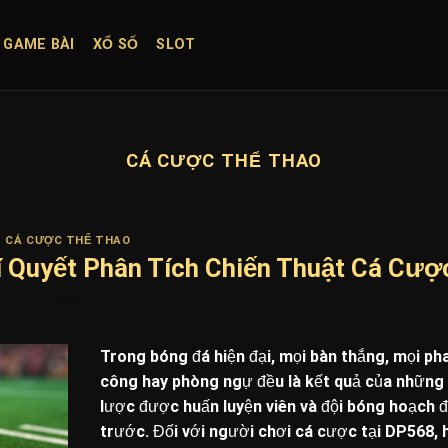
GAME BÀI
XỔ SỐ
SLOT
CÁ CƯỢC THỂ THAO
CÁ CƯỢC THỂ THAO
í Quyết Phân Tích Chiến Thuật Cá Cượ
Trong bóng đá hiện đại, mọi bàn thắng, mọi ph
công hay phòng ngự đều là kết quả của những
lược được huấn luyện viên và đội bóng hoạch đ
trước. Đối với người chơi cá cược tại DP568, 