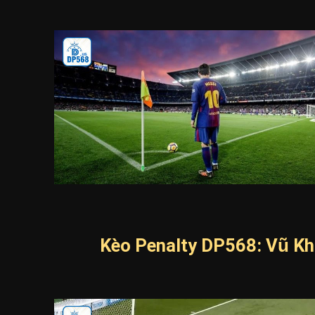
Kèo Penalty DP568: Vũ K