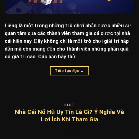
Liêng là một trong những trò chơi nhận được nhiều sự
quan tâm của các thành viên tham gia cá cược tại nhà
cái hiện nay. Đây không chỉ là một trò chơi giải trí hấp
dẫn mà còn mang đến cho thành viên những phần quà
có giá trị cao. Các bạn hãy thử…
Tiếp tục đọc
→
SLOT
Nhà Cái Nổ Hũ Uy Tín Là Gì? Ý Nghĩa Và
Lợi Ích Khi Tham Gia