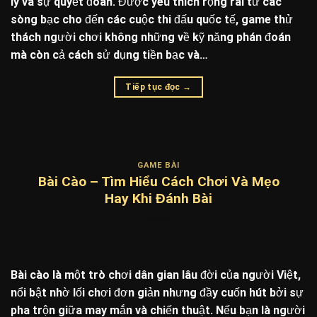
lý và sự quyết đoán. Được yêu thích rộng rãi từ các
sòng bạc cho đến các cuộc thi đấu quốc tế, game thử
thách người chơi không những về kỹ năng phán đoán
mà còn cả cách sử dụng tiền bạc và…
Tiếp tục đọc
→
GAME BÀI
Bài Cào – Tìm Hiểu Cách Chơi Và Mẹo
Hay Khi Đánh Bài
Bài cào là một trò chơi dân gian lâu đời của người Việt,
nổi bật nhờ lối chơi đơn giản nhưng đầy cuốn hút bởi sự
pha trộn giữa may mắn và chiến thuật. Nếu bạn là người