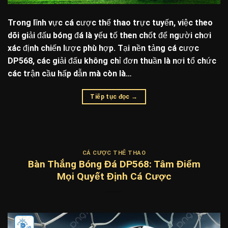
Trong lĩnh vực cá cược thể thao trực tuyến, việc theo
dõi giải đấu bóng đá là yếu tố then chốt để người chơi
xác định chiến lược phù hợp. Tại nền tảng cá cược
DP568, các giải đấu không chỉ đơn thuần là nơi tổ chức
các trận cầu hấp dẫn mà còn là…
Tiếp tục đọc
→
CÁ CƯỢC THỂ THAO
Bàn Thắng Bóng Đá DP568: Tâm Điểm
Mọi Quyết Định Cá Cược