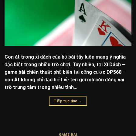
Con át trong xì dách của bộ bài tây luôn mang ý nghĩa
đặc biệt trong nhiều trò chơi. Tuy nhiên, tại Xì Dách –
game bài chiến thuật phổ biến tại cổng cược DP568 –
con Át không chỉ đặc biệt về tên gọi mà còn đóng vai
trò trung tâm trong nhiều tình…
Tiếp tục đọc
→
GAME BÀI