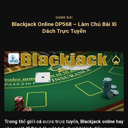
GAME BÀI
Blackjack Online DP568 – Làm Chủ Bài Xì
Dách Trực Tuyến
Trong thế giới cá cược trực tuyến, Blackjack online hay