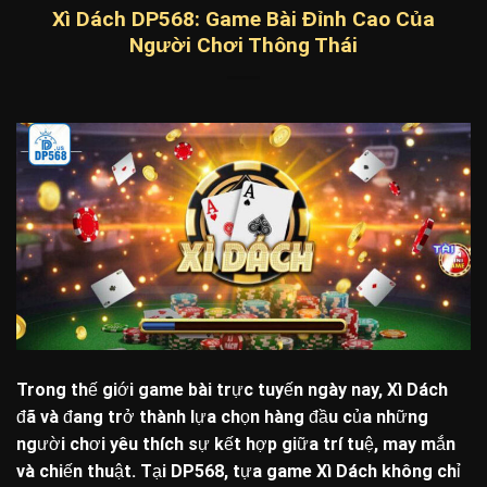
Xì Dách DP568: Game Bài Đỉnh Cao Của
Người Chơi Thông Thái
Trong thế giới game bài trực tuyến ngày nay, Xì Dách
đã và đang trở thành lựa chọn hàng đầu của những
người chơi yêu thích sự kết hợp giữa trí tuệ, may mắn
và chiến thuật. Tại DP568, tựa game Xì Dách không chỉ