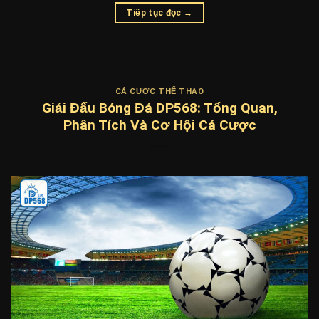
Tiếp tục đọc
→
CÁ CƯỢC THỂ THAO
Giải Đấu Bóng Đá DP568: Tổng Quan,
Phân Tích Và Cơ Hội Cá Cược