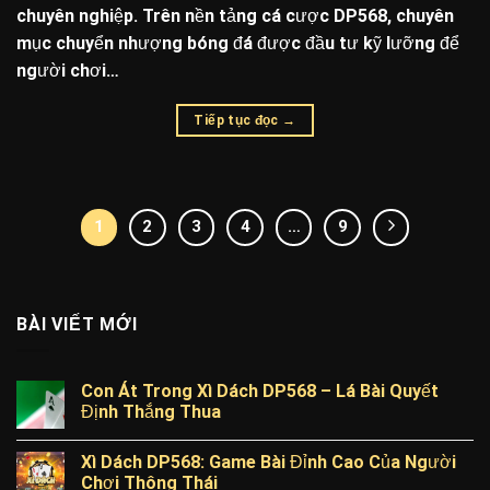
chuyên nghiệp. Trên nền tảng cá cược DP568, chuyên
mục chuyển nhượng bóng đá được đầu tư kỹ lưỡng để
người chơi…
Tiếp tục đọc
→
1
2
3
4
…
9
BÀI VIẾT MỚI
Con Át Trong Xì Dách DP568 – Lá Bài Quyết
Định Thắng Thua
Xì Dách DP568: Game Bài Đỉnh Cao Của Người
Chơi Thông Thái