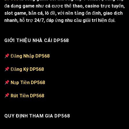
đa dạng game như cá cược thể thao, casino trực tuyến,
slot game, bắn cá, lô đề, với nền tảng ổn định, giao dịch
nhanh, hỗ trợ 24/7, đáp ứng nhu cầu giải trí hiện đại.
GIỚI THIỆU NHÀ CÁI DP568
Đăng Nhập DP568
Đăng Ký DP568
Nạp Tiền DP568
Rút Tiền DP568
QUY ĐỊNH THAM GIA DP568