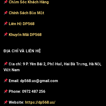
Chăm Sóc Khách Hàng
Chính Sách Bảo Mật
Liên Hệ DP568
Khuyến Mãi DP568
ĐỊA CHỈ VÀ LIÊN HỆ
Địa chỉ: 9 P. Yên Bái 2, Phố Huế, Hai Bà Trưng, Hà Nội,
Việt Nam
Email: dp568.us@gmail.com
Phone: 0972 487 256
Website:
https://dp568.us/