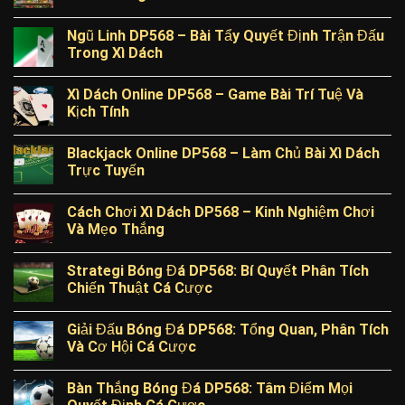
Ngũ Linh DP568 – Bài Tẩy Quyết Định Trận Đấu
Trong Xì Dách
Xì Dách Online DP568 – Game Bài Trí Tuệ Và
Kịch Tính
Blackjack Online DP568 – Làm Chủ Bài Xì Dách
Trực Tuyến
Cách Chơi Xì Dách DP568 – Kinh Nghiệm Chơi
Và Mẹo Thắng
Strategi Bóng Đá DP568: Bí Quyết Phân Tích
Chiến Thuật Cá Cược
Giải Đấu Bóng Đá DP568: Tổng Quan, Phân Tích
Và Cơ Hội Cá Cược
Bàn Thắng Bóng Đá DP568: Tâm Điểm Mọi